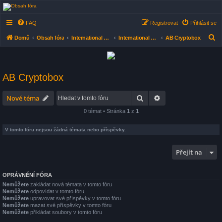
AB-FÓRUM - Satelitné
FAQ
Registrovat
Přihlásit se
fórum (Satelity, DVB-
T/T2, DVB-C, IPTV)
H
Domů
Obsah fóra
International Board
International Board
AB Cryptobox
Česko-Slovenské diskusní fórum nejen o satelitním příjmu ale i vše kolem elektroniky .
l
e
d
AB Cryptobox
a
Hledat
Pokročilé hledání
Nové téma
t
0 témat • Stránka
1
z
1
V tomto fóru nejsou žádná témata nebo příspěvky.
Přejít na
OPRÁVNĚNÍ FÓRA
Nemůžete
zakládat nová témata v tomto fóru
Nemůžete
odpovídat v tomto fóru
Nemůžete
upravovat své příspěvky v tomto fóru
Nemůžete
mazat své příspěvky v tomto fóru
Nemůžete
přikládat soubory v tomto fóru