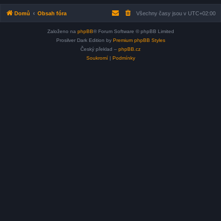
Domů
Obsah fóra
Všechny časy jsou v
UTC+02:00
Založeno na
phpBB
® Forum Software © phpBB Limited
Prosilver Dark Edition by
Premium phpBB Styles
Český překlad –
phpBB.cz
Soukromí
|
Podmínky