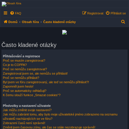
AB-FÓRUM - Satelitné
FAQ
Registrovat
Přihlásit se
fórum (Satelity, DVB-
T/T2, DVB-C, IPTV)
H
Domů
Obsah fóra
Často kladené otázky
Česko-Slovenské diskusní fórum nejen o satelitním příjmu ale i vše kolem elektroniky .
l
e
d
Často kladené otázky
a
Přihlašování a registrace
t
Proč se musím zaregistrovat?
Co je to COPPA?
Proč se nemůžu zaregistrovat?
Zaregistroval jsem se, ale nemůžu se přihlásit!
Proč se nemůžu přihlásit?
Byl jsem ve fóru zaregistrovaný, ale teď se nemůžu přihlásit?!
Zapomněl jsem heslo!
Proč se automaticky odhlašuji?
K čemu slouží funkce „Smazat cookies“?
Předvolby a nastavení uživatele
Jak můžu změnit svoje nastavení?
Jak můžu zabránit tomu, aby bylo moje uživatelské jméno zobrazeno na seznamu
uživatelů nacházejících se ve fóru?
Zobrazení časů není správné!
Změnil jsem časovou zónu, ale čas se stále nezobrazuje správně!