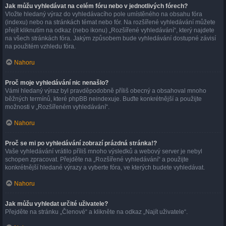
Jak můžu vyhledávat na celém fóru nebo v jednotlivých fórech?
Vložte hledaný výraz do vyhledávacího pole umístěného na obsahu fóra
(indexu) nebo na stránkách témat nebo fór. Na rozšířené vyhledávání můžete
přejít kliknutím na odkaz (nebo ikonu) „Rozšířené vyhledávání“, který najdete
na všech stránkách fóra. Jakým způsobem bude vyhledávání dostupné závisí
na použitém vzhledu fóra.
Nahoru
Proč moje vyhledávání nic nenašlo?
Vámi hledaný výraz byl pravděpodobně příliš obecný a obsahoval mnoho
běžných termínů, které phpBB neindexuje. Buďte konkrétnější a použijte
možnosti v „Rozšířeném vyhledávání“.
Nahoru
Proč se mi po vyhledávání zobrazí prázdná stránka!?
Vaše vyhledávání vrátilo příliš mnoho výsledků a webový server je nebyl
schopen zpracovat. Přejděte na „Rozšířené vyhledávání“ a použijte
konkrétnější hledané výrazy a vyberte fóra, ve kterých budete vyhledávat.
Nahoru
Jak můžu vyhledat určité uživatele?
Přejděte na stránku „Členové“ a klikněte na odkaz „Najít uživatele“.