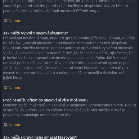
připojit váš podpis ke všem vašim příspěvkům. Pokud to uděláte, můžete stále
zamezit připojení vašeho podpisu k jednotlivým příspěvkům tak, že během
psaní příspěvku zrušíte zaškrtnutí možnosti
Připojit podpis
.
Nahoru
Jak můžu vytvořit hlasování/anketu?
Při posílání nového tématu, nebo při úpravě prvního příspěvku tématu, klikněte
na záložku „Vytvořit hlasování“ pod hlavním formulářem pro text příspěvku.
Pokud tuto záložku nevidíte, nemáte potřebné oprávnění k vytvoření hlasování.
Vložte „Hlasovací otázku“ a nejméně dvě „Možnosti hlasování“, ujistěte se, že
je každá možnost napsaná v textovém poli na vlastním řádku. Můžete také
nastavit počet možností, které uživatel může během hlasování vybrat (v poli
„Možností na uživatele“), časové omezení trvání hlasování ve dnech (0 pro
časově neomezené hlasování) a nakonec můžete povolit uživatelům měnit
jejich hlasy.
Nahoru
Proč nemůžu přidat do hlasování více možností?
Omezení počtu možností v hlasování je nastaveno administrátorem fóra. Pokud
si myslíte, že potřebujete do vašeho hlasování vložit více možností než je
povoleno, kontaktujte administrátora fóra.
Nahoru
Jak můžu upravit nebo smazat hlasování?