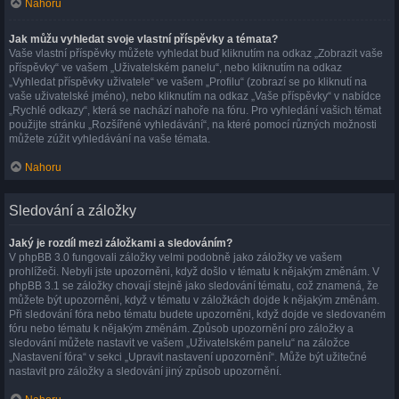
Nahoru
Jak můžu vyhledat svoje vlastní příspěvky a témata?
Vaše vlastní příspěvky můžete vyhledat buď kliknutím na odkaz „Zobrazit vaše
příspěvky“ ve vašem „Uživatelském panelu“, nebo kliknutím na odkaz
„Vyhledat příspěvky uživatele“ ve vašem „Profilu“ (zobrazí se po kliknutí na
vaše uživatelské jméno), nebo kliknutím na odkaz „Vaše příspěvky“ v nabídce
„Rychlé odkazy“, která se nachází nahoře na fóru. Pro vyhledání vašich témat
použijte stránku „Rozšířené vyhledávání“, na které pomocí různých možnosti
můžete zúžit vyhledávání na vaše témata.
Nahoru
Sledování a záložky
Jaký je rozdíl mezi záložkami a sledováním?
V phpBB 3.0 fungovali záložky velmi podobně jako záložky ve vašem
prohlížeči. Nebyli jste upozorněni, když došlo v tématu k nějakým změnám. V
phpBB 3.1 se záložky chovají stejně jako sledování tématu, což znamená, že
můžete být upozorněni, když v tématu v záložkách dojde k nějakým změnám.
Při sledování fóra nebo tématu budete upozorněni, když dojde ve sledovaném
fóru nebo tématu k nějakým změnám. Způsob upozornění pro záložky a
sledování můžete nastavit ve vašem „Uživatelském panelu“ na záložce
„Nastavení fóra“ v sekci „Upravit nastavení upozornění“. Může být užitečné
nastavit pro záložky a sledování jiný způsob upozornění.