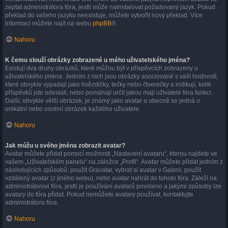
zeptat administrátora fóra, jestli může nainstalovat požadovaný jazyk. Pokud
překlad do vašeho jazyku neexistuje, můžete vytvořit nový překlad. Více
informací můžete najít na webu
phpBB
®.
Nahoru
K čemu slouží obrázky zobrazené u mého uživatelského jména?
Existují dva druhy obrázků, které můžou být v příspěvcích zobrazeny u
uživatelského jména. Jedním z nich jsou obrázky asociované s vaší hodností,
které obvykle vypadají jako hvězdičky, tečky nebo čtverečky a indikují, kolik
příspěvků jste odeslali, nebo pomáhají určit jakou mají uživatelé fóra funkci.
Další, obvykle větší obrázek, je známý jako avatar a obecně se jedná o
unikátní nebo osobní obrázek každého uživatele.
Nahoru
Jak můžu u svého jména zobrazit avatar?
Avatar můžete přidat pomocí možnosti „Nastavení avataru“, kterou najdete ve
vašem „Uživatelském panelu“ na záložce „Profil“. Avatar můžete přidat jedním z
následujících způsobů: použít Gravatar, vybrat si avatar v Galerii, použít
vzdálený avatar (z jiného webu), nebo avatar nahrát do tohoto fóra. Záleží na
administrátorovi fóra, jestli je používání avatarů povoleno a jakými způsoby lze
avatary do fóra přidat. Pokud nemůžete avatary používat, kontaktujte
administrátora fóra.
Nahoru