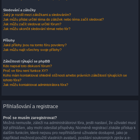
Sledování a záložky
Jaký je rozdíl mezi záložkami a sledováním?
Jak můžu přidat určité téma do záložek nebo téma začít sledovat?
Jak můžu začít sledovat určité fórum?
Jak můžu ukončit sledování témat nebo fór?
Přílohy
Jaké přílohy jsou na tomto fóru povoleny?
Jak můžu najít všechny svoje přílohy?
Záležitosti týkající se phpBB
Kdo napsal toto diskusní fórum?
Proč ve fóru není funkce XY?
Koho mám kontaktovat ohledně stížnosti a/nebo právních záležitostí týkajících se
tohoto fóra?
Jak můžu kontaktovat administrátora fóra?
Přihlašování a registrace
Proč se musím zaregistrovat?
Možná nemusíte, záleží na administrátorovi fóra, jestli nastaví, že uživatel musí
být přihlášen, aby mohl odesílat příspěvky. Nicméně registrací získáte přístup k
dalším funkcím, které nejsou pro nepřihlášené uživatele dostupné, jako je
například možnost použití vlastních avatarů, posílání soukromých zpráv a e-