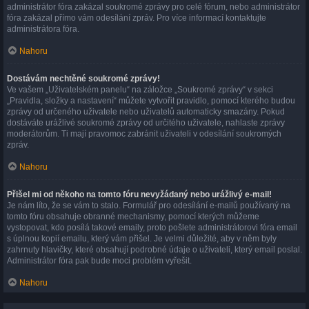
administrátor fóra zakázal soukromé zprávy pro celé fórum, nebo administrátor
fóra zakázal přímo vám odesílání zpráv. Pro více informací kontaktujte
administrátora fóra.
Nahoru
Dostávám nechtěné soukromé zprávy!
Ve vašem „Uživatelském panelu“ na záložce „Soukromé zprávy“ v sekci
„Pravidla, složky a nastavení“ můžete vytvořit pravidlo, pomocí kterého budou
zprávy od určeného uživatele nebo uživatelů automaticky smazány. Pokud
dostáváte urážlivé soukromé zprávy od určitého uživatele, nahlaste zprávy
moderátorům. Ti mají pravomoc zabránit uživateli v odesílání soukromých
zpráv.
Nahoru
Přišel mi od někoho na tomto fóru nevyžádaný nebo urážlivý e-mail!
Je nám líto, že se vám to stalo. Formulář pro odesílání e-mailů používaný na
tomto fóru obsahuje obranné mechanismy, pomocí kterých můžeme
vystopovat, kdo posílá takové emaily, proto pošlete administrátorovi fóra email
s úplnou kopií emailu, který vám přišel. Je velmi důležité, aby v něm byly
zahrnuty hlavičky, které obsahují podrobné údaje o uživateli, který email poslal.
Administrátor fóra pak bude moci problém vyřešit.
Nahoru