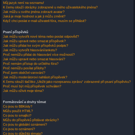
Můj jazyk není na seznamu!
K čemu slouží obrázky zobrazené u mého uživatelského jména?
Jak můžu u svého jména zobrazit avatar?
Jaká je moje hodnost a jak ji můžu změnit?
Když chci poslat e-mail uživateli fóra, musím se přihlásit?
Psaní příspěvků
Jak můžu vytvořit nové téma nebo poslat odpověď?
Jak můžu upravit nebo smazat příspěvek?
Jak můžu přidat ke svým příspěvků podpis?
Jak můžu vytvořit hlasování/anketu?
Proč nemůžu přidat do hlasování více možností?
Jak můžu upravit nebo smazat hlasování?
Proč nemám přístup do určitého fóra?
Proč nemůžu posílat přílohy?
Proč jsem obdržel varování?
Jak můžu moderátorovi nahlásit příspěvek?
K čemu slouží tlačítko „Uložit jako rozepsanou zprávu“ zobrazené při psaní příspěvku?
Proč musí být můj příspěvek schválen?
Jak můžu oživit moje téma?
Formátování a druhy témat
Co jsou to BBKódy?
Můžu použít HTML?
Co jsou to smajlíci?
Můžu do příspěvků přidávat obrázky?
Co jsou to globální oznámení?
Co jsou to oznámení?
Co jsou to důležitá témata?