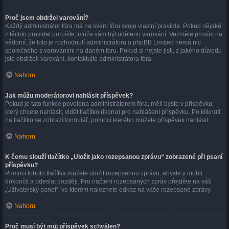
Proč jsem obdržel varování?
Každý administrátor fóra má na svém fóru svoje vlastní pravidla. Pokud nějaké
z těchto pravidel porušíte, může vám být uděleno varování. Vezměte prosím na
vědomí, že toto je rozhodnutí administrátora a phpBB Limited nemá nic
společného s varováními na daném fóru. Pokud si nejste jisti, z jakého důvodu
jste obdrželi varování, kontaktujte administrátora fóra.
Nahoru
Jak můžu moderátorovi nahlásit příspěvek?
Pokud je tato funkce povolena administrátorem fóra, měli byste v příspěvku,
který chcete nahlásit, vidět tlačítko (ikonu) pro nahlášení příspěvku. Po kliknutí
na tlačítko se zobrazí formulář, pomocí kterého můžete příspěvek nahlásit.
Nahoru
K čemu slouží tlačítko „Uložit jako rozepsanou zprávu“ zobrazené při psaní
příspěvku?
Pomocí tohoto tlačítka můžete uložit rozepsanou zprávu, abyste ji mohli
dokončit a odeslat později. Pro načtení rozepsaných zpráv přejděte na váš
„Uživatelský panel“, ve kterém naleznete odkaz na vaše rozepsané zprávy.
Nahoru
Proč musí být můj příspěvek schválen?