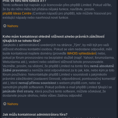
Proč ve fóru není funkce XY?
Tento software byl napsán a je licencován přes phpBB Limited. Pokud věříte,
že by do něho měla být přidána nějaká funkce, navštivte, prosím,
phpBB Ideas Centre
(Centrum nápadů pro phpBB), kde můžete hlasovat pro
existující nápady nebo navrhnout nové funkce.
Nahoru
Koho mám kontaktovat ohledně stížnosti a/nebo právních záležitostí
týkajících se tohoto fóra?
Jakýkoliv z administrátorů uvedených na stránce „Tým“, by měl být pro vaši
stížnost vhodnou kontaktní osobou. Pokud se vám nedostane odpovědi, měli
byste kontaktovat majitele domény (proveďte
WHOIS vyhledávání
) nebo,
pokud je fórum provozováno na bezplatné službě (např. Yahoo!, forumzdarma,
Webzdarma atd.), vedení nebo oddělení stížností tohoto provozovatele.
Vezměte, prosím, na vědomí, že phpBB Limited na tomto fóru
nemá absolutně
žádné pravomoci
a nemůže nést odpovědnost za to jak, kde, nebo kým je toto
fórum používáno. Nekontaktujte phpBB Limited v souvislosti s jakýmikoliv
právními záležitostmi (zastavení činnosti, odpovědnost, pomlouvačný komentář
atd.), které
nemají přímou souvislost
s webem phpBB.com, nebo se
samotným phpBB softwarem. Pokud pošlete e-mail phpBB Limited týkající se
jakákoliv třetí strany
, která používá tento software, můžete očekávat, že
dostanete pouze strohou, nebo vůbec žádnou odpověď.
Nahoru
Jak můžu kontaktovat administrátora fóra?