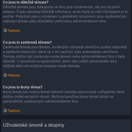
Co jsou to důležitá témata?
Důležitá témata jsou zobrazena ve fóru pod oznámeními, ale jen na první
stránce. Často obsahují důležité informace, proto byste je měli číst kdykoli je to
možné. Podobně jako u oznámení a globálních oznámení, jsou oprávnění pro
odeslání tématu jako důležitého udělována administrátorem fóra.
Nahoru
Co jsou to zamknutá témata?
Zamknutá témata jsou témata, do kterých uživatelé nemůžou posílat odpovědi
a jakékoliv hlasování, které se v nic nachází, bylo automaticky ukončeno.
Témata můžou být zamknuta moderátorem nebo administrátorem fóra z řady
důvodů. V závislosti na oprávněních, které vám udělil administrátor fóra,
můžete také mít možnost zamykat vlastní témata.
Nahoru
Co jsou to ikony témat?
Ikony témat jsou autory témat vybrané obrázky asociované s příspěvky, které
můžou indikovat jejich obsah. Možnost používat ikony témat závisí na
oprávněních nastavených administrátorem fóra.
Nahoru
Uživatelské úrovně a skupiny