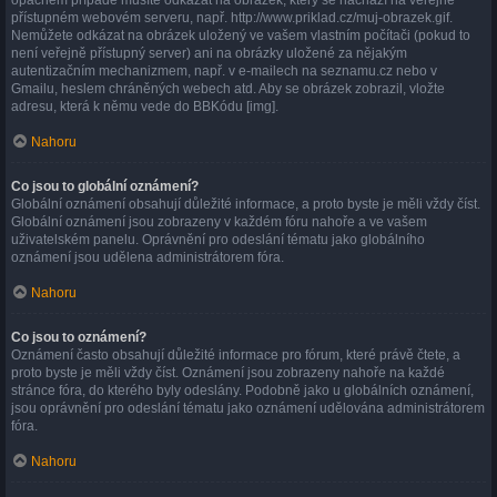
opačném případě musíte odkázat na obrázek, který se nachází na veřejně
přístupném webovém serveru, např. http://www.priklad.cz/muj-obrazek.gif.
Nemůžete odkázat na obrázek uložený ve vašem vlastním počítači (pokud to
není veřejně přístupný server) ani na obrázky uložené za nějakým
autentizačním mechanizmem, např. v e-mailech na seznamu.cz nebo v
Gmailu, heslem chráněných webech atd. Aby se obrázek zobrazil, vložte
adresu, která k němu vede do BBKódu [img].
Nahoru
Co jsou to globální oznámení?
Globální oznámení obsahují důležité informace, a proto byste je měli vždy číst.
Globální oznámení jsou zobrazeny v každém fóru nahoře a ve vašem
uživatelském panelu. Oprávnění pro odeslání tématu jako globálního
oznámení jsou udělena administrátorem fóra.
Nahoru
Co jsou to oznámení?
Oznámení často obsahují důležité informace pro fórum, které právě čtete, a
proto byste je měli vždy číst. Oznámení jsou zobrazeny nahoře na každé
stránce fóra, do kterého byly odeslány. Podobně jako u globálních oznámení,
jsou oprávnění pro odeslání tématu jako oznámení udělována administrátorem
fóra.
Nahoru