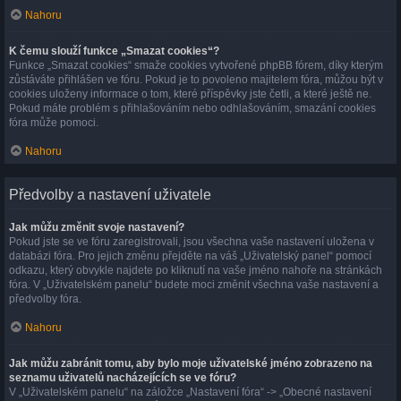
Nahoru
K čemu slouží funkce „Smazat cookies“?
Funkce „Smazat cookies“ smaže cookies vytvořené phpBB fórem, díky kterým
zůstáváte přihlášen ve fóru. Pokud je to povoleno majitelem fóra, můžou být v
cookies uloženy informace o tom, které příspěvky jste četli, a které ještě ne.
Pokud máte problém s přihlašováním nebo odhlašováním, smazání cookies
fóra může pomoci.
Nahoru
Předvolby a nastavení uživatele
Jak můžu změnit svoje nastavení?
Pokud jste se ve fóru zaregistrovali, jsou všechna vaše nastavení uložena v
databázi fóra. Pro jejich změnu přejděte na váš „Uživatelský panel“ pomocí
odkazu, který obvykle najdete po kliknutí na vaše jméno nahoře na stránkách
fóra. V „Uživatelském panelu“ budete moci změnit všechna vaše nastavení a
předvolby fóra.
Nahoru
Jak můžu zabránit tomu, aby bylo moje uživatelské jméno zobrazeno na
seznamu uživatelů nacházejících se ve fóru?
V „Uživatelském panelu“ na záložce „Nastavení fóra“ -> „Obecné nastavení