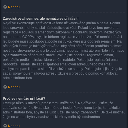
Nahoru
Zaregistroval jsem se, ale nemůžu se přihlásit!
Nejdříve zkontrolujte správnost vašeho uživatelského jména a hesla. Pokud
jsou správné, mohly se stát následující dvě věci. Pokud je ve fóru povolena
registrace v souladu s americkým zákonem na ochranu soukromí nezletilých
na internetu COPPA a vy jste během registrace zadali, že ještě nemáte třináct
let, budete muset postupovat podle instrukcí, které jste obdrželi e-mailem. Na
některých fórech je také vyžadováno, aby před přihlášením proběhla aktivace
nově registrovaného účtu a to buď vámi, nebo administrátorem. Tato informace
byla zobrazena během registrace. Pokud jste obdrželi registrační email,
pokračujte podle instrukcí, které v něm najdete. Pokud jste registrační email
neobdrželi, mohli jste zadat špatnou emailovou adresu, nebo byl email
zachycen spam filtrem a skončil ve složce se spamy. Pokud jste si jistí, že jste
zadali správnou emailovou adresu, zkuste s prosbou o pomoc kontaktovat
administrátora fóra.
Nahoru
Proč se nemůžu přihlásit?
Existuje několik důvodů, proč k tomu může dojít. Nejdříve se ujistěte, že
zadáváte správné uživatelské jméno a heslo. Pokud tomu tak je, kontaktujte
administrátora fóra, abyste se ujistili, že jste nebyli zabanováni. Je také možné,
že je na webu chyba v nastavení, která by měla být odstraněna.
Nahoru